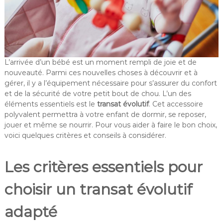
i
t
é
p
a
L’arrivée d’un bébé est un moment rempli de joie et de
r
nouveauté. Parmi ces nouvelles choses à découvrir et à
A
gérer, il y a l’équipement nécessaire pour s’assurer du confort
u
et de la sécurité de votre petit bout de chou. L’un des
b
éléments essentiels est le
transat évolutif
. Cet accessoire
polyvalent permettra à votre enfant de dormir, se reposer,
i
jouer et même se nourrir. Pour vous aider à faire le bon choix,
n
voici quelques critères et conseils à considérer.
Les critères essentiels pour
choisir un transat évolutif
adapté