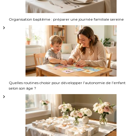
t
i
Organisation baptême : préparer une journée familiale sereine
o
n
d
e
Quelles routines choisir pour développer l’autonomie de l’enfant
l
selon son âge ?
’
a
r