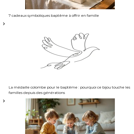
t
7 cadeaux symboliques baptême à offrir en famille
i
c
l
e
La médaille colombe pour le baptême : pourquoi ce bijou touche les
familles depuis des générations