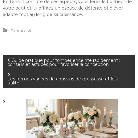
En tenant compte de ces aspects, vous ferez le bonheur de
votre petit et lui offrirez un espace de détente et d’éveil
adapté tout au long de sa croissance.
Parentalité
N
Guide pratique pour tomber enceinte rapidement :
conseils et astuces pour favoriser la conception
a
Les formes variées de coussins de grossesse et leur
utilité
v
i
g
a